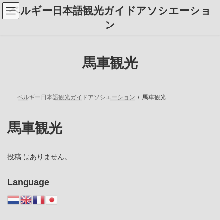
コ
ナ
ベルギー日本語観光ガイドアソシエーショ
ン
ビ
テ
ゲ
ン
ン
ー
ツ
シ
へ
ョ
ス
ン
馬車観光
キ
に
ッ
移
プ
動
ベルギー日本語観光ガイドアソシエーション
馬車観光
馬車観光
投稿 はありません。
Language