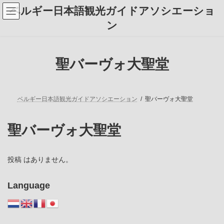
コ
ナ
ベルギー日本語観光ガイドアソシエーショ
ン
ビ
テ
ゲ
ン
ン
ー
ツ
シ
へ
ョ
ス
ン
聖バーヴォ大聖堂
キ
に
ッ
移
プ
動
ベルギー日本語観光ガイドアソシエーション
聖バーヴォ大聖堂
聖バーヴォ大聖堂
投稿 はありません。
Language