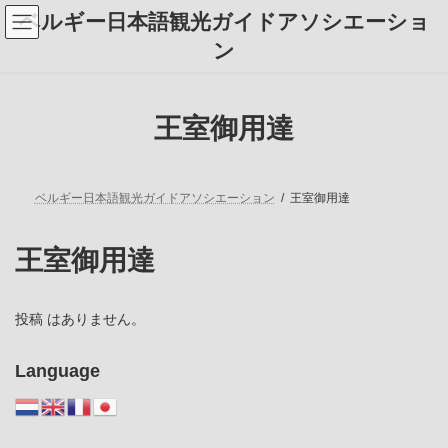
コ
ナ
ベルギー日本語観光ガイドアソシエーショ
ン
ビ
テ
ゲ
ン
ン
ー
ツ
シ
へ
ョ
ス
ン
王室御用達
キ
に
ッ
移
プ
動
ベルギー日本語観光ガイドアソシエーション
王室御用達
王室御用達
投稿 はありません。
Language