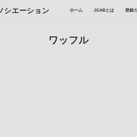
ソシエーション
ホーム
JGABとは
登録
ワッフル