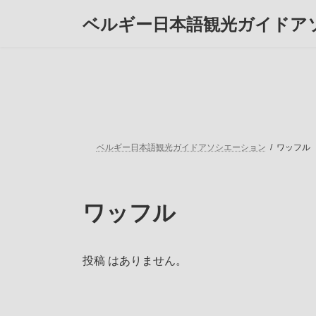
コ
ナ
ベルギー日本語観光ガイドア
ン
ビ
テ
ゲ
ン
ー
ツ
シ
へ
ョ
ス
ン
キ
に
ッ
移
プ
動
ベルギー日本語観光ガイドアソシエーション
ワッフル
ワッフル
投稿 はありません。