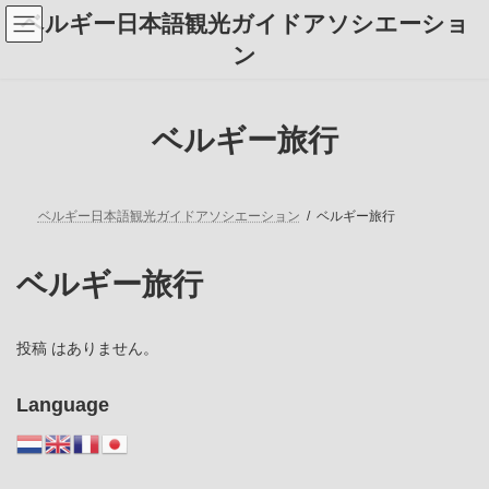
コ
ナ
ベルギー日本語観光ガイドアソシエーショ
ン
ビ
テ
ゲ
ン
ン
ー
ツ
シ
へ
ョ
ス
ン
ベルギー旅行
キ
に
ッ
移
プ
動
ベルギー日本語観光ガイドアソシエーション
ベルギー旅行
ベルギー旅行
投稿 はありません。
Language