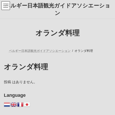
コ
ナ
ベルギー日本語観光ガイドアソシエーショ
ン
ビ
テ
ゲ
ン
ン
ー
ツ
シ
へ
ョ
ス
ン
オランダ料理
キ
に
ッ
移
プ
動
ベルギー日本語観光ガイドアソシエーション
オランダ料理
オランダ料理
投稿 はありません。
Language