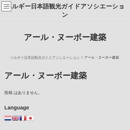
コ
ナ
ベルギー日本語観光ガイドアソシエーショ
ン
ビ
テ
ゲ
ン
ン
ー
ツ
シ
へ
ョ
ス
ン
アール・ヌーボー建築
キ
に
ッ
移
プ
動
ベルギー日本語観光ガイドアソシエーション
アール・ヌーボー建築
アール・ヌーボー建築
投稿 はありません。
Language