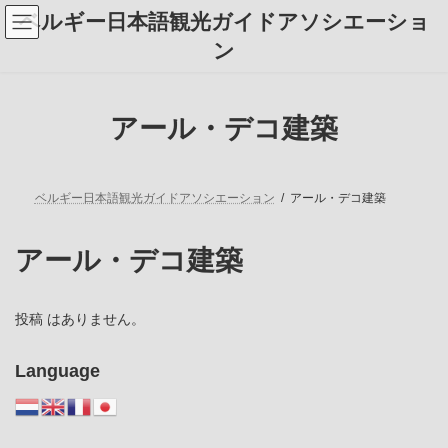
コ
ナ
ベルギー日本語観光ガイドアソシエーショ
ン
ビ
テ
ゲ
ン
ン
ー
ツ
シ
へ
ョ
ス
ン
アール・デコ建築
キ
に
ッ
移
プ
動
ベルギー日本語観光ガイドアソシエーション
アール・デコ建築
アール・デコ建築
投稿 はありません。
Language