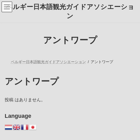
コ
ナ
ベルギー日本語観光ガイドアソシエーショ
ン
ビ
テ
ゲ
ン
ン
ー
ツ
シ
へ
ョ
ス
ン
アントワープ
キ
に
ッ
移
プ
動
ベルギー日本語観光ガイドアソシエーション
アントワープ
アントワープ
投稿 はありません。
Language