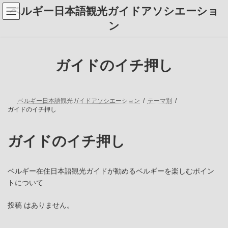
コ
ナ
ベルギー日本語観光ガイドアソシエーショ
ン
ビ
テ
ゲ
ン
ン
ー
ツ
シ
へ
ョ
ス
ン
ガイドのイチ押し
キ
に
ッ
移
プ
動
ベルギー日本語観光ガイドアソシエーション
テーマ別
ガイドのイチ押し
ガイドのイチ押し
ベルギー在住日本語観光ガイドが勧めるベルギーを楽しむポイン
トについて
投稿 はありません。