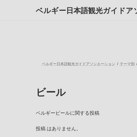
コ
ナ
ベルギー日本語観光ガイドア
ン
ビ
テ
ゲ
ン
ー
ツ
シ
へ
ョ
ス
ン
キ
に
ッ
移
プ
動
ベルギー日本語観光ガイドアソシエーション
テーマ別
ビール
ベルギービールに関する投稿
投稿 はありません。