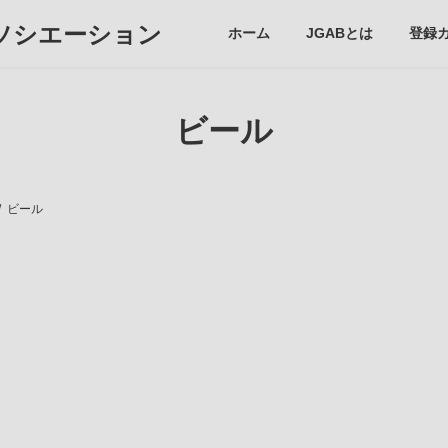
ソシエーション
ホーム
JGABとは
登録
ビール
ビール