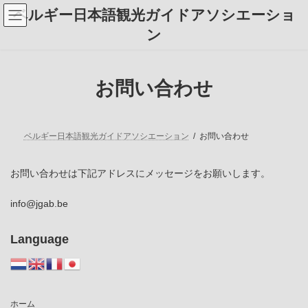
コ
ナ
ベルギー日本語観光ガイドアソシエーショ
ン
ビ
テ
ゲ
ン
ン
ー
ツ
シ
へ
ョ
ス
ン
お問い合わせ
キ
に
ッ
移
プ
動
ベルギー日本語観光ガイドアソシエーション
お問い合わせ
お問い合わせは下記アドレスにメッセージをお願いします。
info@jgab.be
Language
ホーム